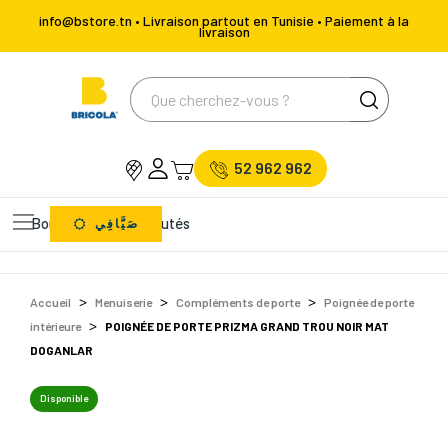
info@bstore.tn • Livraison partout en Tunisie • Paiement à la
livraison
52 962 962
Bons Plans
Nouveautés
صَيَّافِي
Accueil
Menuiserie
Compléments de porte
Poignée de porte
intérieure
POIGNÉE DE PORTE PRIZMA GRAND TROU NOIR MAT
DOGANLAR
Disponible