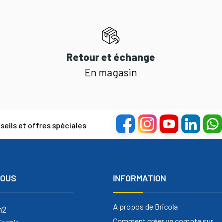
Retour et échange
En magasin
eils et offres spéciales
NOUS
INFORMATION
A propos de Bricola
m2
Comment créer un compte sur