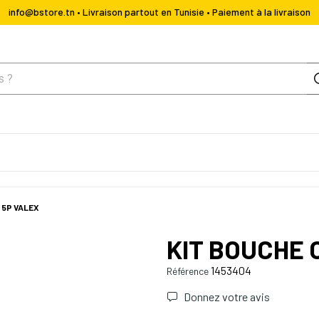
info@bstore.tn • Livraison partout en Tunisie • Paiement à la livraison
 5P VALEX
KIT BOUCHE 
1453404
Référence
Donnez votre avis