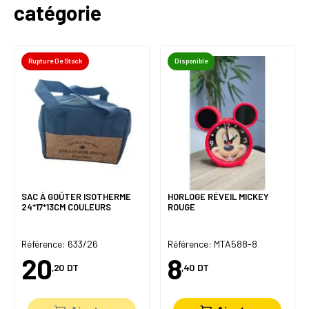
catégorie
Rupture De Stock
Disponible
SAC À GOÛTER ISOTHERME
HORLOGE RÉVEIL MICKEY
24*17*13CM COULEURS
ROUGE
Référence: 633/26
Référence: MTA588-8
20
8
,20
DT
,40
DT