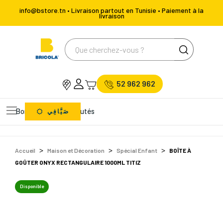
info@bstore.tn • Livraison partout en Tunisie • Paiement à la
livraison
52 962 962
Bons Plans
Nouveautés
صَيَّافِي
Accueil
Maison et Décoration
Spécial Enfant
BOÎTE À
GOÛTER ONYX RECTANGULAIRE 1000ML TITIZ
Disponible