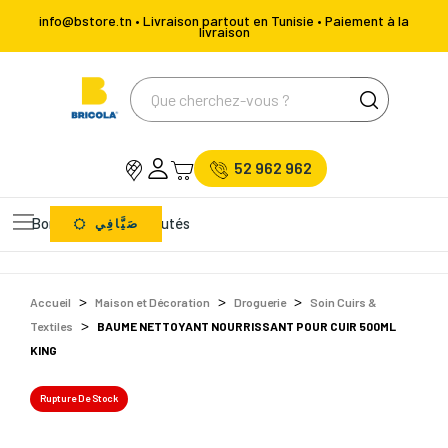
info@bstore.tn • Livraison partout en Tunisie • Paiement à la
livraison
52 962 962
Bons Plans
Nouveautés
صَيَّافِي
Accueil
Maison et Décoration
Droguerie
Soin Cuirs &
Textiles
BAUME NETTOYANT NOURRISSANT POUR CUIR 500ML
KING
Rupture De Stock