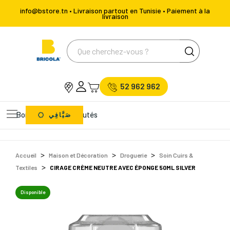
info@bstore.tn • Livraison partout en Tunisie • Paiement à la
livraison
52 962 962
Bons Plans
Nouveautés
صَيَّافِي
Accueil
Maison et Décoration
Droguerie
Soin Cuirs &
Textiles
CIRAGE CRÈME NEUTRE AVEC ÉPONGE 50ML SILVER
Disponible