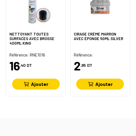
NETTOYANT TOUTES
CIRAGE CRÈME MARRON
SURFACES AVEC BROSSE
AVEC ÉPONGE 50ML SILVER
400ML KING
Référence: RNE1016
Référence:
16
2
,40
DT
,95
DT
Ajouter
Ajouter