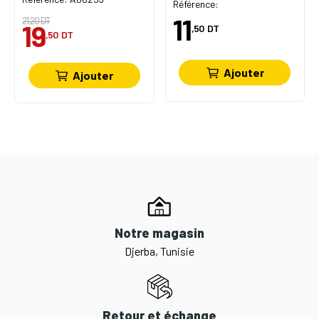
Référence:
11
21,20 DT
19
,50
DT
,50
DT
Ajouter
Ajouter
Notre magasin
Djerba, Tunisie
Retour et échange