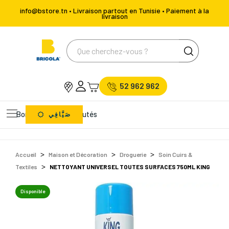
info@bstore.tn • Livraison partout en Tunisie • Paiement à la
livraison
52 962 962
Bons Plans
Nouveautés
صَيَّافِي
Accueil
Maison et Décoration
Droguerie
Soin Cuirs &
Textiles
NETTOYANT UNIVERSEL TOUTES SURFACES 750ML KING
Disponible