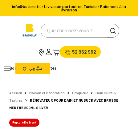
info@bstore.tn • Livraison partout en Tunisie • Paiement à la
livraison
52 962 962
Bons Plans
Nouveautés
صَيَّافِي
Accueil
Maison et Décoration
Droguerie
Soin Cuirs &
Textiles
RÉNOVATEUR POUR DAIM ET NUBUCK AVEC BROSSE
NEUTRE 200ML SILVER
Rupture De Stock