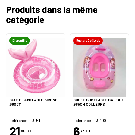
Produits dans la même
catégorie
Disponible
Rupture De Stock
BOUÉE GONFLABLE SIRÈNE
BOUÉE GONFLABLE BATEAU
Ø60CM
Ø65CM COULEURS
Référence: H3-51
Référence: H3-108
21
6
,60
DT
,75
DT