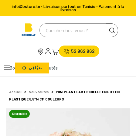
info@bstore.tn • Livraison partout en Tunisie • Paiement à la
livraison
52 962 962
Bons Plans
Nouveautés
صَيَّافِي
Accueil
Nouveautés
MINI PLANTE ARTIFICIELLE EN POT EN
PLASTIQUE 8,5*14CM COULEURS
Disponible